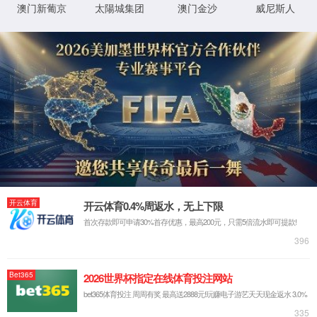
新闻中心
立足新起点，开创新局面
公司新闻
montech蒙特罗官网中标沈阳3号线一期工
程AFC系统集成项目！ 实现2024年京外市
场开门红
时间：2024-04-02
阅读：1257
近日，montech蒙特罗官网(简称“montech蒙特罗官
网”或“公司”)成功中标沈阳3号线一期工程AFC系统集成项